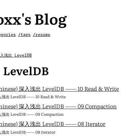
xx's Blog
egories
/tags
/resume
入浅出 LevelDB
LevelDB
hinese) 深入浅出 LevelDB —— 10 Read & Write
浅出 LevelDB —— 10 Read & Write
hinese) 深入浅出 LevelDB —— 09 Compaction
浅出 LevelDB —— 09 Compaction
hinese) 深入浅出 LevelDB —— 08 Iterator
浅出 LevelDB —— 08 Iterator